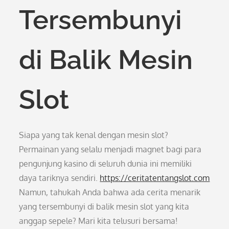
Tersembunyi
di Balik Mesin
Slot
Siapa yang tak kenal dengan mesin slot?
Permainan yang selalu menjadi magnet bagi para
pengunjung kasino di seluruh dunia ini memiliki
daya tariknya sendiri.
https://ceritatentangslot.com
Namun, tahukah Anda bahwa ada cerita menarik
yang tersembunyi di balik mesin slot yang kita
anggap sepele? Mari kita telusuri bersama!