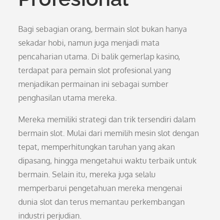
Bagi sebagian orang, bermain slot bukan hanya
sekadar hobi, namun juga menjadi mata
pencaharian utama. Di balik gemerlap kasino,
terdapat para pemain slot profesional yang
menjadikan permainan ini sebagai sumber
penghasilan utama mereka.
Mereka memiliki strategi dan trik tersendiri dalam
bermain slot. Mulai dari memilih mesin slot dengan
tepat, memperhitungkan taruhan yang akan
dipasang, hingga mengetahui waktu terbaik untuk
bermain. Selain itu, mereka juga selalu
memperbarui pengetahuan mereka mengenai
dunia slot dan terus memantau perkembangan
industri perjudian.