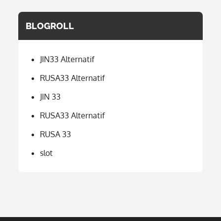
BLOGROLL
JIN33 Alternatif
RUSA33 Alternatif
JIN 33
RUSA33 Alternatif
RUSA 33
slot