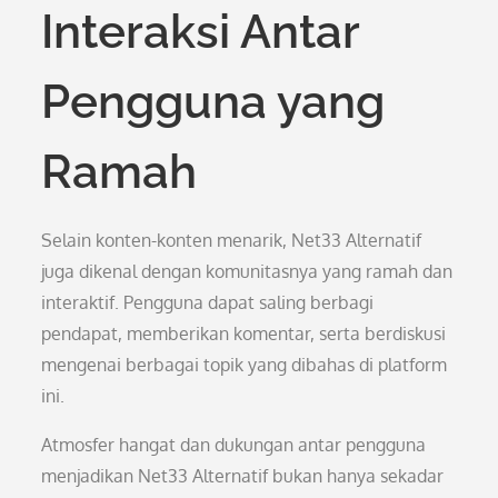
Interaksi Antar
Pengguna yang
Ramah
Selain konten-konten menarik, Net33 Alternatif
juga dikenal dengan komunitasnya yang ramah dan
interaktif. Pengguna dapat saling berbagi
pendapat, memberikan komentar, serta berdiskusi
mengenai berbagai topik yang dibahas di platform
ini.
Atmosfer hangat dan dukungan antar pengguna
menjadikan Net33 Alternatif bukan hanya sekadar