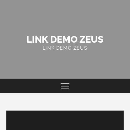
Skip
to
content
LINK DEMO ZEUS
LINK DEMO ZEUS