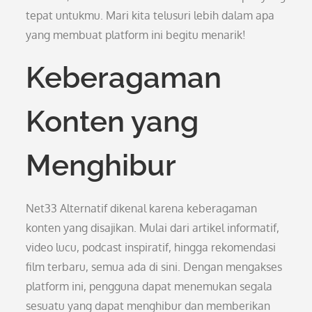
tepat untukmu. Mari kita telusuri lebih dalam apa
yang membuat platform ini begitu menarik!
Keberagaman
Konten yang
Menghibur
Net33 Alternatif dikenal karena keberagaman
konten yang disajikan. Mulai dari artikel informatif,
video lucu, podcast inspiratif, hingga rekomendasi
film terbaru, semua ada di sini. Dengan mengakses
platform ini, pengguna dapat menemukan segala
sesuatu yang dapat menghibur dan memberikan