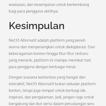
wawasan, dan kesempatan untuk berkembang
bagi para pengguna aktifnya.
Kesimpulan
Net33 Alternatif adalah platform yang penuh
warna dan menyenangkan untuk dieksplorasi. Dari
keberagaman konten hingga fitur-fitur terbaru
yang menarik, platform ini mampu memikat hati
para pengguna dengan berbagai minat.
Dengan suasana komunitas yang hangat dan
interaktif, Net33 Alternatif bukan sekadar platform
konten, tetapi juga tempat untuk berbagi ide,
inspirasi, dan pengalaman. Jadi, jangan ragu untuk
bergabung dan ikut serta dalam petualangan seru