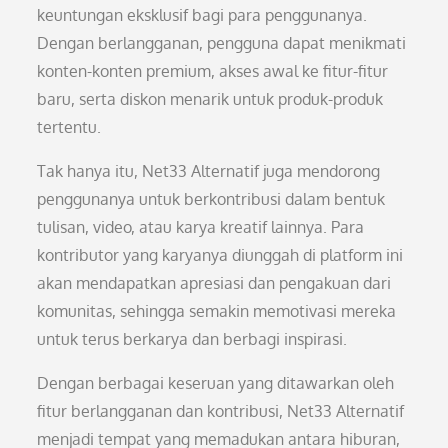
keuntungan eksklusif bagi para penggunanya.
Dengan berlangganan, pengguna dapat menikmati
konten-konten premium, akses awal ke fitur-fitur
baru, serta diskon menarik untuk produk-produk
tertentu.
Tak hanya itu, Net33 Alternatif juga mendorong
penggunanya untuk berkontribusi dalam bentuk
tulisan, video, atau karya kreatif lainnya. Para
kontributor yang karyanya diunggah di platform ini
akan mendapatkan apresiasi dan pengakuan dari
komunitas, sehingga semakin memotivasi mereka
untuk terus berkarya dan berbagi inspirasi.
Dengan berbagai keseruan yang ditawarkan oleh
fitur berlangganan dan kontribusi, Net33 Alternatif
menjadi tempat yang memadukan antara hiburan,