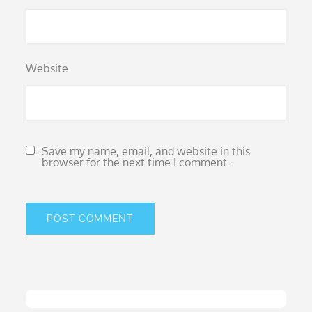
Website
Save my name, email, and website in this
browser for the next time I comment.