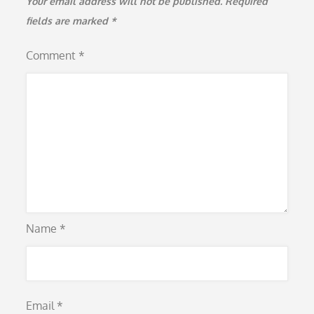
Your email address will not be published.
Required
fields are marked
*
Comment
*
Name
*
Email
*