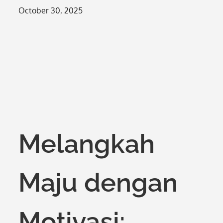
Posted
October 30, 2025
on
Melangkah
Maju dengan
Motivasi: