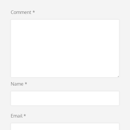
Comment
*
Name
*
Email
*