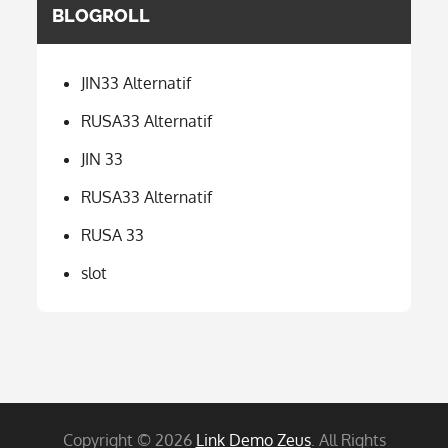
BLOGROLL
JIN33 Alternatif
RUSA33 Alternatif
JIN 33
RUSA33 Alternatif
RUSA 33
slot
Copyright © 2026
Link Demo Zeus
. All Rights