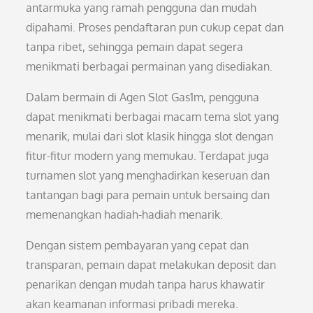
antarmuka yang ramah pengguna dan mudah
dipahami. Proses pendaftaran pun cukup cepat dan
tanpa ribet, sehingga pemain dapat segera
menikmati berbagai permainan yang disediakan.
Dalam bermain di Agen Slot Gas1m, pengguna
dapat menikmati berbagai macam tema slot yang
menarik, mulai dari slot klasik hingga slot dengan
fitur-fitur modern yang memukau. Terdapat juga
turnamen slot yang menghadirkan keseruan dan
tantangan bagi para pemain untuk bersaing dan
memenangkan hadiah-hadiah menarik.
Dengan sistem pembayaran yang cepat dan
transparan, pemain dapat melakukan deposit dan
penarikan dengan mudah tanpa harus khawatir
akan keamanan informasi pribadi mereka.