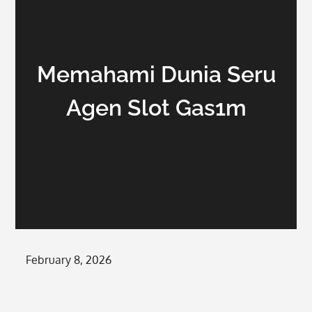
Memahami Dunia Seru
Agen Slot Gas1m
Posted
February 8, 2026
on