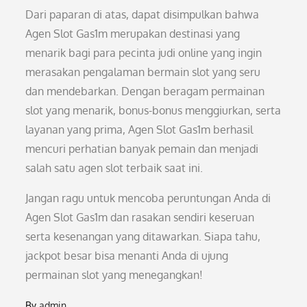
Dari paparan di atas, dapat disimpulkan bahwa
Agen Slot Gas1m merupakan destinasi yang
menarik bagi para pecinta judi online yang ingin
merasakan pengalaman bermain slot yang seru
dan mendebarkan. Dengan beragam permainan
slot yang menarik, bonus-bonus menggiurkan, serta
layanan yang prima, Agen Slot Gas1m berhasil
mencuri perhatian banyak pemain dan menjadi
salah satu agen slot terbaik saat ini.
Jangan ragu untuk mencoba peruntungan Anda di
Agen Slot Gas1m dan rasakan sendiri keseruan
serta kesenangan yang ditawarkan. Siapa tahu,
jackpot besar bisa menanti Anda di ujung
permainan slot yang menegangkan!
By
admin