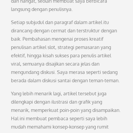
dan hangat, seolah membuat saya berbicara
langsung dengan penulisnya.
Setiap subjudul dan paragraf dalam artikel itu
dirancang dengan cermat dan terstruktur dengan
baik. Pembahasan mengenai proses kreatif
penulisan artikel slot, strategi pemasaran yang
efektif, hingga kisah sukses para penulis artikel
viral, semuanya disajikan secara jelas dan
mengundang diskusi. Saya merasa seperti sedang
berada dalam diskusi santai dengan teman-teman.
Yang lebih menarik lagi, artikel tersebut juga
dilengkapi dengan ilustrasi dan grafik yang
menarik, memperkuat poin-poin yang disampaikan.
Hal ini membuat pembaca seperti saya lebih
mudah memahami konsep-konsep yang rumit