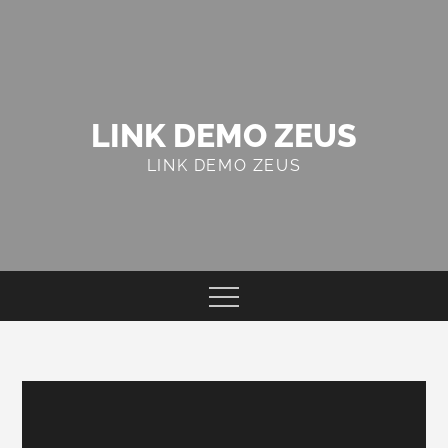
Skip
to
content
LINK DEMO ZEUS
LINK DEMO ZEUS