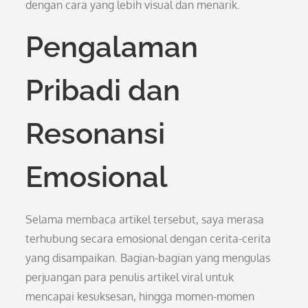
dengan cara yang lebih visual dan menarik.
Pengalaman
Pribadi dan
Resonansi
Emosional
Selama membaca artikel tersebut, saya merasa
terhubung secara emosional dengan cerita-cerita
yang disampaikan. Bagian-bagian yang mengulas
perjuangan para penulis artikel viral untuk
mencapai kesuksesan, hingga momen-momen