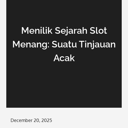
Menilik Sejarah Slot
Menang: Suatu Tinjauan
Acak
Posted
December 20, 2025