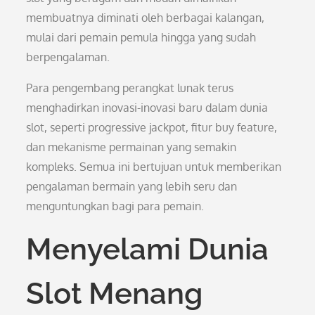
membuatnya diminati oleh berbagai kalangan,
mulai dari pemain pemula hingga yang sudah
berpengalaman.
Para pengembang perangkat lunak terus
menghadirkan inovasi-inovasi baru dalam dunia
slot, seperti progressive jackpot, fitur buy feature,
dan mekanisme permainan yang semakin
kompleks. Semua ini bertujuan untuk memberikan
pengalaman bermain yang lebih seru dan
menguntungkan bagi para pemain.
Menyelami Dunia
Slot Menang