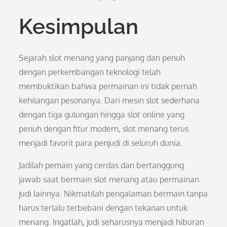
Kesimpulan
Sejarah slot menang yang panjang dan penuh
dengan perkembangan teknologi telah
membuktikan bahwa permainan ini tidak pernah
kehilangan pesonanya. Dari mesin slot sederhana
dengan tiga gulungan hingga slot online yang
penuh dengan fitur modern, slot menang terus
menjadi favorit para penjudi di seluruh dunia.
Jadilah pemain yang cerdas dan bertanggung
jawab saat bermain slot menang atau permainan
judi lainnya. Nikmatilah pengalaman bermain tanpa
harus terlalu terbebani dengan tekanan untuk
menang. Ingatlah, judi seharusnya menjadi hiburan