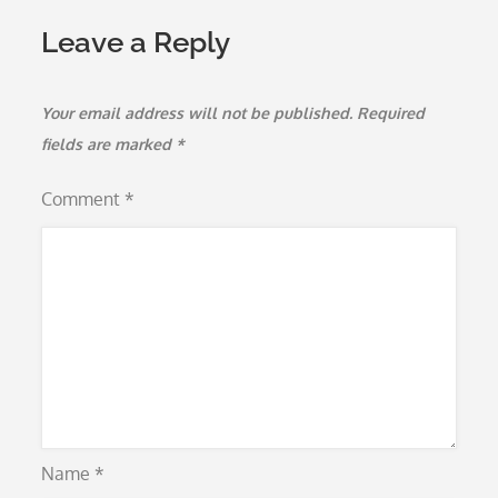
Leave a Reply
Your email address will not be published.
Required
fields are marked
*
Comment
*
Name
*