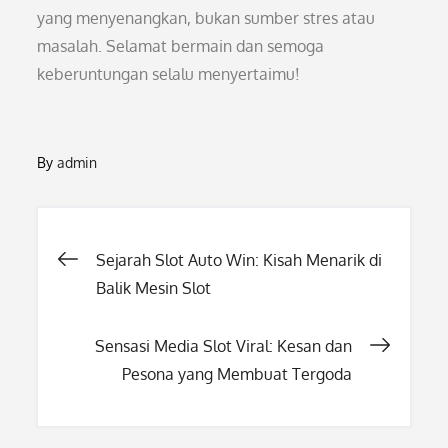
yang menyenangkan, bukan sumber stres atau
masalah. Selamat bermain dan semoga
keberuntungan selalu menyertaimu!
By
admin
Post
Sejarah Slot Auto Win: Kisah Menarik di
Balik Mesin Slot
navigation
Sensasi Media Slot Viral: Kesan dan
Pesona yang Membuat Tergoda