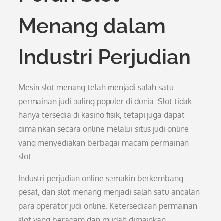
Menang dalam
Industri Perjudian
Mesin slot menang telah menjadi salah satu
permainan judi paling populer di dunia. Slot tidak
hanya tersedia di kasino fisik, tetapi juga dapat
dimainkan secara online melalui situs judi online
yang menyediakan berbagai macam permainan
slot.
Industri perjudian online semakin berkembang
pesat, dan slot menang menjadi salah satu andalan
para operator judi online. Ketersediaan permainan
slot yang beragam dan mudah dimainkan