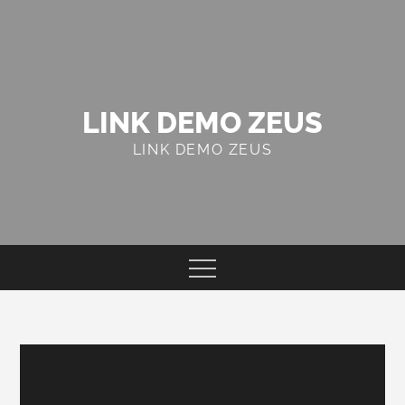
Skip
to
content
LINK DEMO ZEUS
LINK DEMO ZEUS