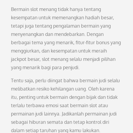
Bermain slot menang tidak hanya tentang
kesempatan untuk memenangkan hadiah besar,
tetapi juga tentang pengalaman bermain yang
menyenangkan dan mendebarkan. Dengan
berbagai tema yang menarik, fitur-fitur bonus yang
menggiurkan, dan kesempatan untuk meraih
jackpot besar, slot menang selalu menjadi pilihan
yang menarik bagi para penjudi.
Tentu saja, perlu diingat bahwa bermain judi selalu
melibatkan resiko kehilangan uang. Oleh karena
itu, penting untuk bermain dengan bijak dan tidak
terlalu terbawa emosi saat bermain slot atau
permainan judi lainnya. Jadikanlah permainan judi
sebagai hiburan semata dan tetap kontrol diri
dalam setiap taruhan yang kamu lakukan.