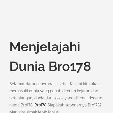
Menjelajahi
Dunia Bro178
Selamat datang, pembaca setia! Kali ini kita akan
memasuki dunia yang penuh dengan kejutan dan
petualangan, dunia dari sosok yang dikenal dengan
nama Bro178.
Bro178
Siapakah sebenarnya Bro178?
Mari kita simak lebih lanjut!