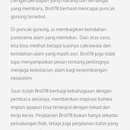
Dengan persiapan yang matang dan semangat
yang membara, Bro178 berhasil mencapai puncak
gunung tersebut.
Di puncak gunung, ia membagikan keindahan
panorama alam yang memukau. Dari atas sana,
kita bisa melihat betapa luasnya cakrawala dan
keindahan alam yang masih asri. Bro178 juga tidak
lupa menyampaikan pesan tentang pentingnya
menjaga kelestarian alam bagi keseimbangan
ekosistem.
Saat itulah Bro178 berbagi kebahagiaan dengan
pembaca setianya, memberikan inspirasi bahwa
impian apapun bisa terwujud dengan tekad dan
kerja keras. Perjalanan Bro178 bukan hanya sekadar
petualangan fisik, tetapi juga perjalanan batin yang