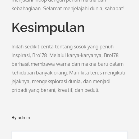
kebahagiaan. Selamat menjelajahi dunia, sahabat!
Kesimpulan
Inilah sedikit cerita tentang sosok yang penuh
inspirasi, Bro178. Melalui karya-karyanya, Bro178
berhasil membawa warna dan makna baru dalam
kehidupan banyak orang. Mari kita terus mengikuti
jejaknya, mengeksplorasi dunia, dan menjadi
pribadi yang berani, kreatif, dan peduli.
By
admin