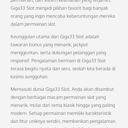
permainan, dan sistem keamanan yang terjamin,
Giga33 Slot menjadi pilihan favorit bagi banyak
orang yang ingin mencoba keberuntungan mereka
dalam permainan slot.
Keunggulan utama dari Giga33 Slot adalah
tawaran bonus yang menarik, jackpot
menggiurkan, serta dukungan pelanggan yang
responsif. Pengalaman bermain di Giga33 Slot
terasa begitu nyata dan seru, seolah kita berada di
kasino sungguhan.
Memasuki dunia Giga33 Slot, Anda akan disambut
dengan berbagai macam permainan slot yang
menarik, mulai dari tema klasik hingga yang paling
modern. Setiap permainan memiliki karakteristik
dan fitur uniknya sendiri, memberikan pengalaman