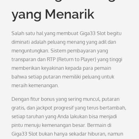
yang Menarik
Salah satu hal yang membuat Giga33 Slot begitu
diminati adalah peluang menang yang adil dan
menguntungkan. Sistem pembayaran yang
transparan dan RTP (Return to Player) yang tinggi
memberikan keyakinan kepada para pemain
bahwa setiap putaran memiliki peluang untuk
meraih kemenangan.
Dengan fitur bonus yang sering muncul, putaran
gratis, dan jackpot progresif yang terus bertambah,
setiap taruhan yang Anda lakukan bisa menjadi
pintu menuju kemenangan besar. Bermain di
Giga33 Slot bukan hanya sekadar hiburan, namun