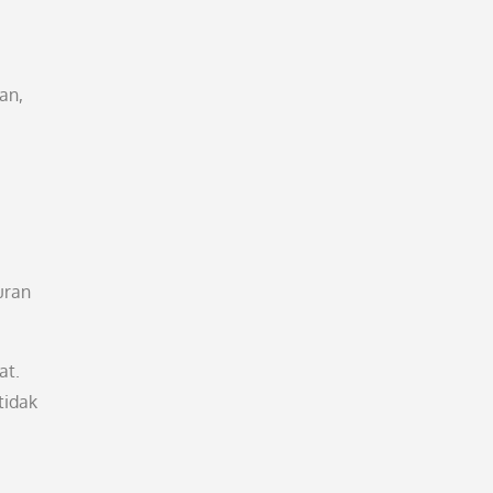
an,
uran
at.
tidak