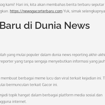
og kami! Hari ini, kita akan membahas berita terbaru seputar
ngkan.
https://newsgacorterbaru.com
Yuk, simak selengkapnya
Baru di Dunia News
ilah yang mulai populer dalam dunia news reporting akhir-akhir
eporter yang tanpa sengaja menyebutkan informasi yang jauh
 membuat berbagai meme lucu dan viral terkait kejadian ini. 
lai bermunculan terkait Gacor ini.
jadi topik hangat dalam berbagai platform media sosial dan
gguna internet.