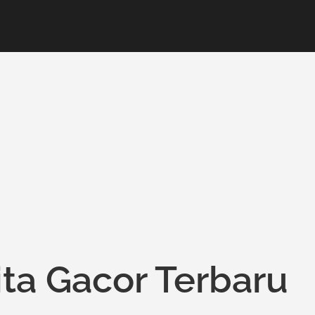
ta Gacor Terbaru