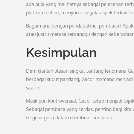
ada pula yang melihatnya sebagai pelecehan terhad
platform online, menyoroti segala aspek terkait f
Bagaimana dengan pendapatmu, pembaca? Apakah
atau justru merasa terganggu dengan keberadaa
Kesimpulan
Demikianlah ulasan singkat tentang fenomena Gac
berbagai sudut pandang, Gacor memang menjadi ba
saat ini.
Meskipun kontroversial, Gacor tetap menjadi top
Sebagai pembaca yang cerdas, penting bagi kita 
tergesa-gesa dalam membuat penilaian.