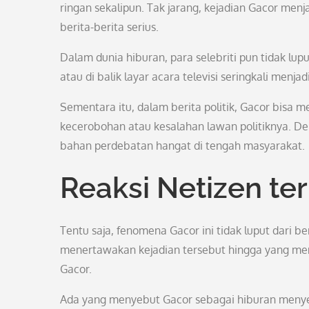
ringan sekalipun. Tak jarang, kejadian Gacor men
berita-berita serius.
Dalam dunia hiburan, para selebriti pun tidak lu
atau di balik layar acara televisi seringkali me
Sementara itu, dalam berita politik, Gacor bisa m
kecerobohan atau kesalahan lawan politiknya. De
bahan perdebatan hangat di tengah masyarakat.
Reaksi Netizen te
Tentu saja, fenomena Gacor ini tidak luput dari be
menertawakan kejadian tersebut hingga yang men
Gacor.
Ada yang menyebut Gacor sebagai hiburan menyeg