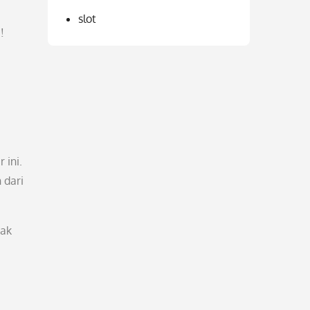
slot
!
 ini.
 dari
Tak