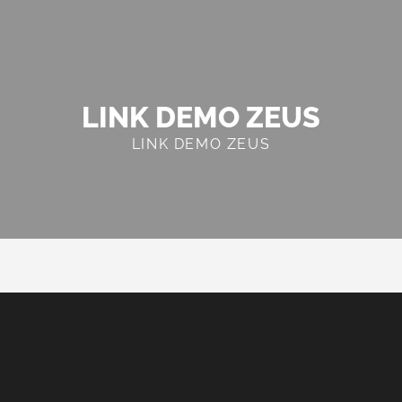
LINK DEMO ZEUS
LINK DEMO ZEUS