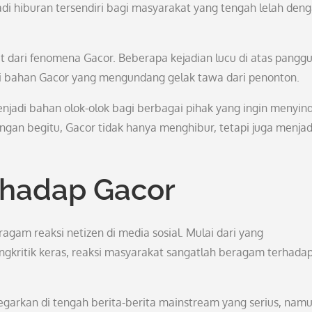
jadi hiburan tersendiri bagi masyarakat yang tengah lelah den
put dari fenomena Gacor. Beberapa kejadian lucu di atas pangg
njadi bahan Gacor yang mengundang gelak tawa dari penonton.
enjadi bahan olok-olok bagi berbagai pihak yang ingin menyind
ngan begitu, Gacor tidak hanya menghibur, tetapi juga menjad
rhadap Gacor
ragam reaksi netizen di media sosial. Mulai dari yang
gkritik keras, reaksi masyarakat sangatlah beragam terhada
arkan di tengah berita-berita mainstream yang serius, nam