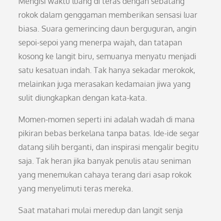
Mengisi waktu luang di teras dengan sebatang
rokok dalam genggaman memberikan sensasi luar
biasa. Suara gemerincing daun berguguran, angin
sepoi-sepoi yang menerpa wajah, dan tatapan
kosong ke langit biru, semuanya menyatu menjadi
satu kesatuan indah. Tak hanya sekadar merokok,
melainkan juga merasakan kedamaian jiwa yang
sulit diungkapkan dengan kata-kata.
Momen-momen seperti ini adalah wadah di mana
pikiran bebas berkelana tanpa batas. Ide-ide segar
datang silih berganti, dan inspirasi mengalir begitu
saja. Tak heran jika banyak penulis atau seniman
yang menemukan cahaya terang dari asap rokok
yang menyelimuti teras mereka.
Saat matahari mulai meredup dan langit senja