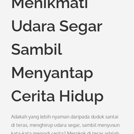
Menikmati
Udara Segar
Sambil
Menyantap
Cerita Hidup
Adakah yang lebih nyaman daripada duduk santai
di teras, menghirup udara segar, sambil menyusun
kata-kata menjadi cerita? Merokok di teras adalah