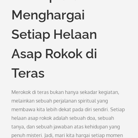
Menghargai
Setiap Helaan
Asap Rokok di
Teras
Merokok di teras bukan hanya sekadar kegiatan,
melainkan sebuah perjalanan spiritual yang
membawa kita lebih dekat pada diri sendiri. Setiap
helaan asap rokok adalah sebuah doa, sebuah
tanya, dan sebuah jawaban atas kehidupan yang
penuh misteri. Jadi, mari kita hargai setiap momen