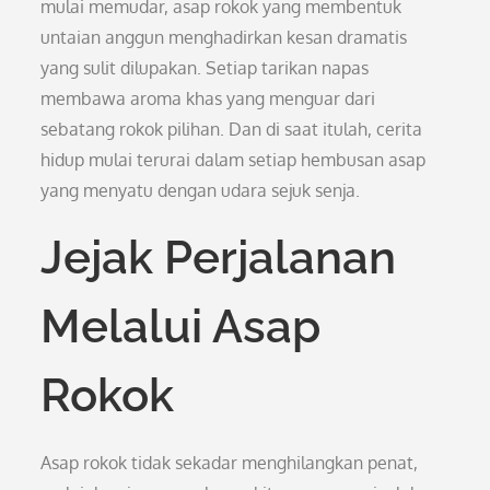
mulai memudar, asap rokok yang membentuk
untaian anggun menghadirkan kesan dramatis
yang sulit dilupakan. Setiap tarikan napas
membawa aroma khas yang menguar dari
sebatang rokok pilihan. Dan di saat itulah, cerita
hidup mulai terurai dalam setiap hembusan asap
yang menyatu dengan udara sejuk senja.
Jejak Perjalanan
Melalui Asap
Rokok
Asap rokok tidak sekadar menghilangkan penat,