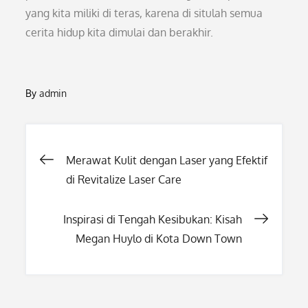
yang kita miliki di teras, karena di situlah semua
cerita hidup kita dimulai dan berakhir.
By
admin
Post
Merawat Kulit dengan Laser yang Efektif
di Revitalize Laser Care
navigation
Inspirasi di Tengah Kesibukan: Kisah
Megan Huylo di Kota Down Town