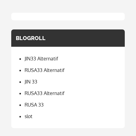
BLOGROLL
JIN33 Alternatif
RUSA33 Alternatif
JIN 33
RUSA33 Alternatif
RUSA 33
slot