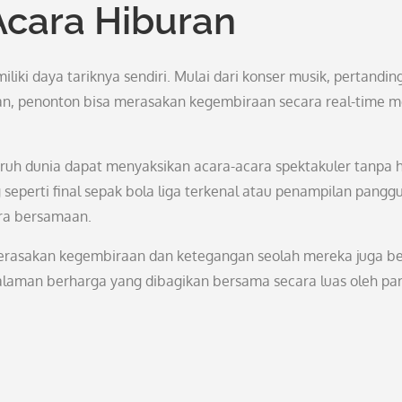
Acara Hiburan
iliki daya tariknya sendiri. Mulai dari konser musik, pertandin
an, penonton bisa merasakan kegembiraan secara real-time me
uruh dunia dapat menyaksikan acara-acara spektakuler tanpa 
seperti final sepak bola liga terkenal atau penampilan pangg
ara bersamaan.
merasakan kegembiraan dan ketegangan seolah mereka juga b
laman berharga yang dibagikan bersama secara luas oleh pa