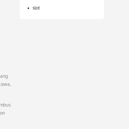
slot
yang
tawa,
embus
ton