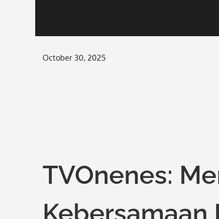
Posted
October 30, 2025
on
TVOnenes: Me
Kebersamaan L