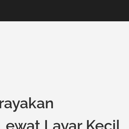
rayakan
ewat Layar Kecil